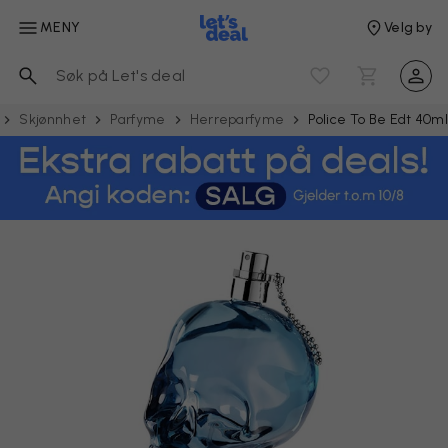
MENY
Velg by
Skjønnhet
Parfyme
Herreparfyme
Police To Be Edt 40m