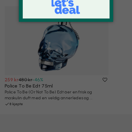
259 kr
480 kr
-
46
%
Police To Be Edt 75ml
Police To Be (Or Not To Be) Edt äer en frisk og
maskulin duft med en veldig annerledes og ...
8 kjøpte