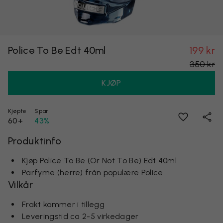
Police To Be Edt 40ml
199 kr
350 kr
KJØP
Kjøpte
Spar
60+
43%
Produktinfo
Kjøp Police To Be (Or Not To Be) Edt 40ml
Parfyme (herre) från populære Police
Vilkår
Frakt kommer i tillegg
Leveringstid ca 2-5 virkedager