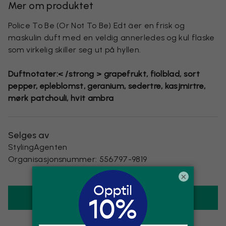
Mer om produktet
Police To Be (Or Not To Be) Edt äer en frisk og
maskulin duft med en veldig annerledes og kul flaske
som virkelig skiller seg ut på hyllen.
Duftnotater:< /strong > grapefrukt, fiolblad, sort
pepper, epleblomst, geranium, sedertre, kasjmirtre,
mørk patchouli, hvit ambra
Selges av
StylingAgenten
Organisasjonsnummer
:
556797-9819
×
KJØP