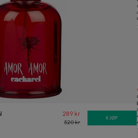
l
289 kr
KJØP
520 kr