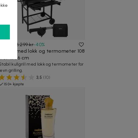
ekke
1 995 kr
3 299 kr
-
40
%
Kullgrill med lokk og termometer 108
x 67 x 96 cm
Stabil kullgrill med lokk og termometer for
jevn grilling.
3,5
(
10
)
150+ kjøpte