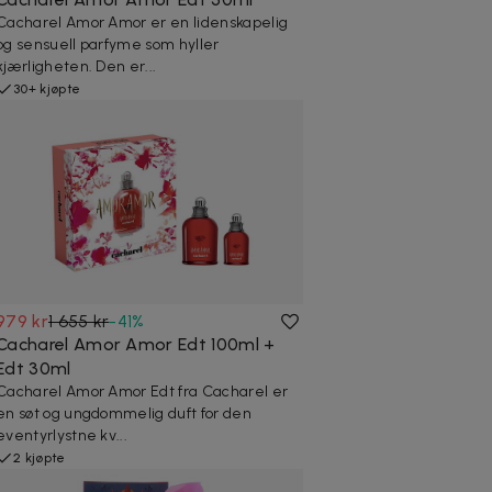
Cacharel Amor Amor er en lidenskapelig
og sensuell parfyme som hyller
kjærligheten. Den er...
30+ kjøpte
979 kr
1 655 kr
-
41
%
Cacharel Amor Amor Edt 100ml +
Edt 30ml
Cacharel Amor Amor Edt fra Cacharel er
en søt og ungdommelig duft for den
eventyrlystne kv...
2 kjøpte