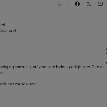
0ml
Cacharel
elig og sensuell parfyme som hyller kjærligheten. Den er
oni.
vall, hvit musk & rav.