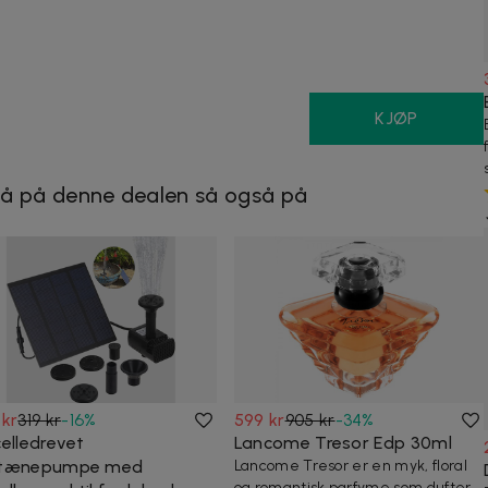
KJØP
å på denne dealen så også på
 kr
319 kr
-
16
%
599 kr
905 kr
-
34
%
celledrevet
Lancome Tresor Edp 30ml
tænepumpe med
Lancome Tresor er en myk, floral
og romantisk parfyme som dufter