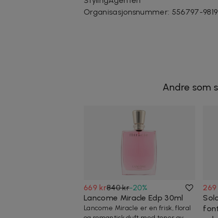
StylingAgenten
Organisasjonsnummer
:
556797-9819
Andre som s
669 kr
840 kr
-
20
%
269
Lancome Miracle Edp 30ml
Sol
Lancome Miracle er en frisk, floral
fon
og romantisk duft med toner av