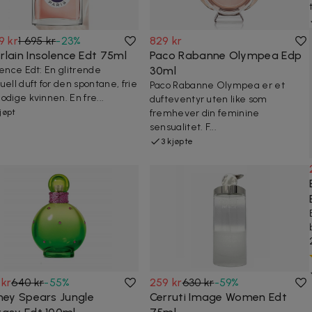
9 kr
1 695 kr
-
23
%
829 kr
rlain Insolence Edt 75ml
Paco Rabanne Olympea Edp
lence Edt: En glitrende
30ml
uell duft for den spontane, frie
Paco Rabanne Olympea er et
odige kvinnen. En fre...
dufteventyr uten like som
kjøpt
fremhever din feminine
sensualitet. F...
3 kjøpte
 kr
640 kr
-
55
%
259 kr
630 kr
-
59
%
tney Spears Jungle
Cerruti Image Women Edt