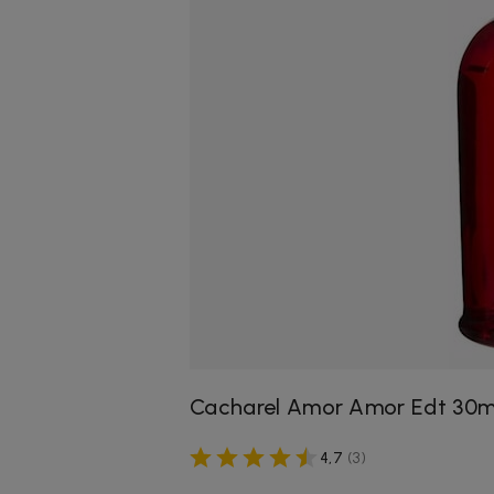
Cacharel Amor Amor Edt 30m
4,7
(
3
)