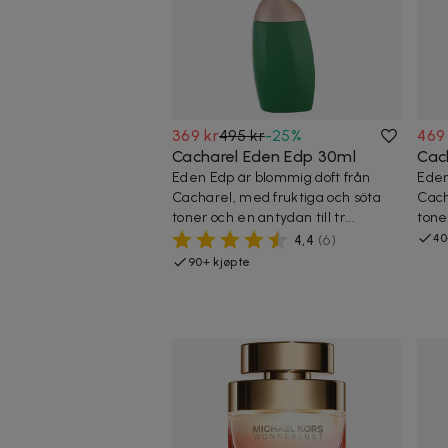
369 kr
495 kr
-
25
%
469
Cacharel Eden Edp 30ml
Cac
Eden Edp är blommig doft från
Eden
Cacharel, med fruktiga och söta
Cach
toner och en antydan till tr...
toner
40
4,4
(
6
)
90+ kjøpte