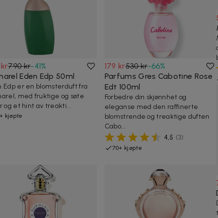
 kr
790 kr
-
41
%
179 kr
530 kr
-
66
%
harel Eden Edp 50ml
Parfums Gres Cabotine Rose
 Edp er en blomsterduft fra
Edt 100ml
arel, med fruktige og søte
Forbedre din skjønnhet og
 og et hint av treakti...
eleganse med den raffinerte
+ kjøpte
blomstrende og treaktige duften
Cabo...
4,5
(
3
)
70+ kjøpte