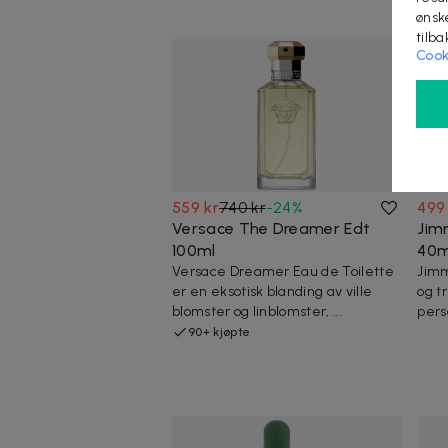
ønsk
tilb
Cook
559 kr
740 kr
-
24
%
499
Versace The Dreamer Edt
Jim
100ml
40m
Versace Dreamer Eau de Toilette
Jimm
er en eksotisk blanding av ville
og t
blomster og linblomster, ...
pers
90+ kjøpte