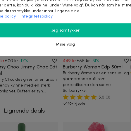
6 kjøpte
er dette, kan du klikke nei under "Mine valg". Du kan når som helst tr
ake ditt samtykke under innstillingene dine.
ie policy
Integritetspolicy
Jeg samtykker
Mine valg
 kr
600 kr
-
17
%
449 kr
655 kr
-
31
%
my Choo Jimmy Choo Edt
Burberry Women Edp 50ml
l
Burberry Women er en sensuell og
sjarmerende duft som
y Choo designer for en urban
personifiserer den sanne
rendy kvinne med en sterk
Burberry-kv...
onlighet. Duften er syn...
5,0
(
3
)
40+ kjøpte
Lignende deals