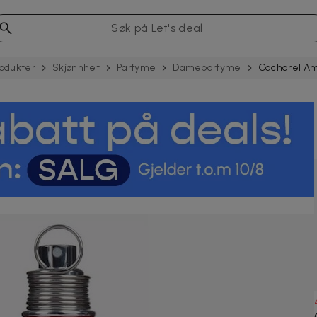
odukter
Skjønnhet
Parfyme
Dameparfyme
Cacharel Am