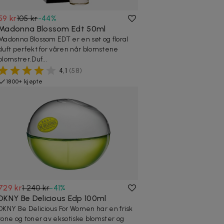
59 kr
105 kr
-
44
%
Madonna Blossom Edt 50ml
Madonna Blossom EDT er en søt og floral
duft perfekt for våren når blomstene
blomstrer.Duf...
4,1
(
58
)
1800+ kjøpte
729 kr
1 240 kr
-
41
%
DKNY Be Delicious Edp 100ml
DKNY Be Delicious For Women har en frisk
tone og toner av eksotiske blomster og