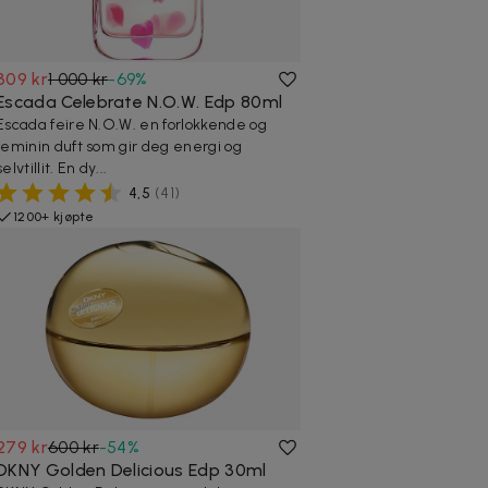
309 kr
1 000 kr
-
69
%
Escada Celebrate N.O.W. Edp 80ml
Escada feire N.O.W. en forlokkende og
feminin duft som gir deg energi og
selvtillit. En dy...
4,5
(
41
)
1200+ kjøpte
279 kr
600 kr
-
54
%
DKNY Golden Delicious Edp 30ml