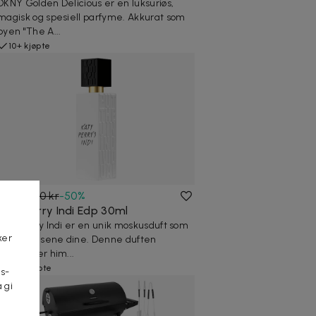
DKNY Golden Delicious er en luksuriøs,
magisk og spesiell parfyme. Akkurat som
byen "The A...
10+ kjøpte
169 kr
340 kr
-
50
%
Katy Perry Indi Edp 30ml
Katy Perry Indi er en unik moskusduft som
ker
løfter sansene dine. Denne duften
inneholder him...
30+ kjøpte
s-
 gi
n