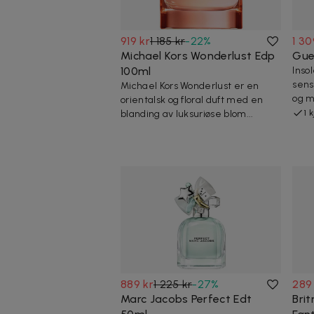
919 kr
1 185 kr
-
22
%
1 30
Michael Kors Wonderlust Edp
Gue
100ml
Inso
sens
Michael Kors Wonderlust er en
og m
orientalsk og floral duft med en
blanding av luksuriøse blom...
1 
889 kr
1 225 kr
-
27
%
289
Marc Jacobs Perfect Edt
Bri