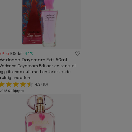
59 kr
105 kr
-
44
%
Madonna Daydream Edt 50ml
Madonna Daydream Edt äer en sensuell
og glitrende duft med en forlokkende
fruktig underton...
4,3
(
10
)
650+ kjøpte