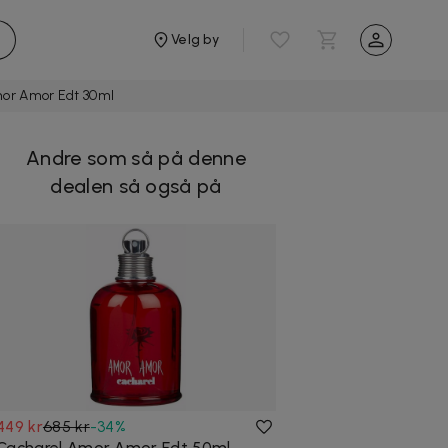
Velg by
or Amor Edt 30ml
Andre som så på denne
dealen så også på
449 kr
685 kr
-
34
%
Cacharel Amor Amor Edt 50ml