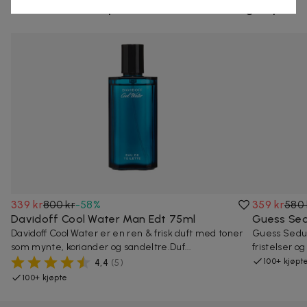
Andre som så på denne dealen så også på
339 kr
800 kr
-
58
%
359 kr
580 
Davidoff Cool Water Man Edt 75ml
Guess Sed
Davidoff Cool Water er en ren & frisk duft med toner
Guess Seduct
som mynte, koriander og sandeltre.Duf...
fristelser og
100+ kjøpt
4,4
(
5
)
100+ kjøpte