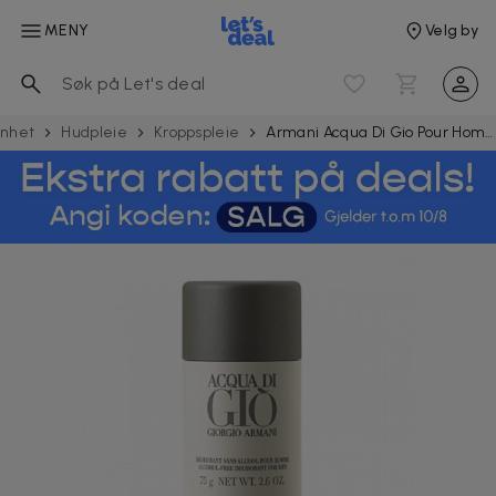
MENY
Velg by
nnhet
Hudpleie
Kroppspleie
Armani Acqua Di Gio Pour Homme Deostick 75ml