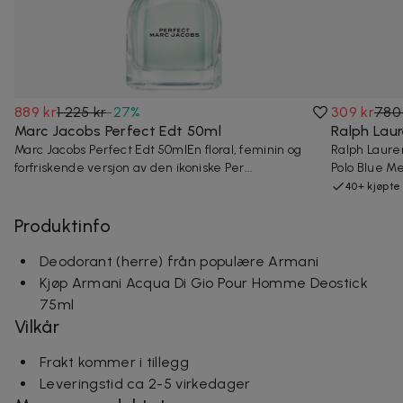
889 kr
1 225 kr
-
27
%
309 kr
780 
Marc Jacobs Perfect Edt 50ml
Ralph Laur
Marc Jacobs Perfect Edt 50mlEn floral, feminin og
Ralph Laure
forfriskende versjon av den ikoniske Per...
Polo Blue Men
40+ kjøpte
Produktinfo
Deodorant (herre) från populære Armani
Kjøp Armani Acqua Di Gio Pour Homme Deostick
75ml
Vilkår
Frakt kommer i tillegg
Leveringstid ca 2-5 virkedager