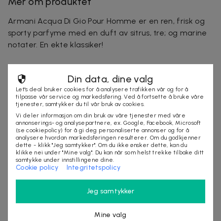
Mer om produktet
Armani Acqua Di Gio Pour Homme er en ren, frisk og
sporty parfyme med en duft av sitrus, tre; og marine
notater. En ekte klassiker!
Duftnoter:
bergamott, grønn mandarin, sjasminblad,
Din data, dine valg
rosmarin, persimmontre, rav, patchouli og marine
Let's deal bruker cookies for å analysere trafikken vår og for å
accord.
tilpasse vår service og markedsføring. Ved å fortsette å bruke våre
tjenester, samtykker du til vår bruk av cookies.
Vi deler informasjon om din bruk av våre tjenester med våre
annonserings- og analysepartnere, ex. Google, Facebook, Microsoft
Selges av
(se cookiepolicy) for å gi deg personaliserte annonser og for å
analysere hvordan markedsføringen resulterer. Om du godkjenner
StylingAgenten
dette - klikk "Jeg samtykker". Om du ikke ønsker dette, kan du
Organisasjonsnummer
:
556797-9819
klikke nei under "Mine valg". Du kan når som helst trekke tilbake ditt
samtykke under innstillingene dine.
Cookie policy
Integritetspolicy
UTSOLGT
Jeg samtykker
Mine valg