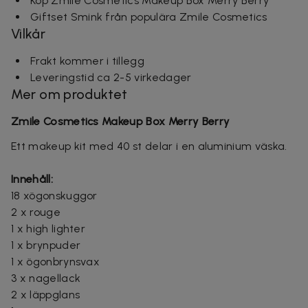
Köp Zmile Cosmetics Makeup Box Merry Berry
Giftset Smink från populära Zmile Cosmetics
Vilkår
Frakt kommer i tillegg
Leveringstid ca 2-5 virkedager
Mer om produktet
Zmile Cosmetics Makeup Box Merry Berry
Ett makeup kit med 40 st delar i en aluminium väska.
Innehåll:
18 xögonskuggor
2 x rouge
1 x high lighter
1 x brynpuder
1 x ögonbrynsvax
3 x nagellack
2 x läppglans