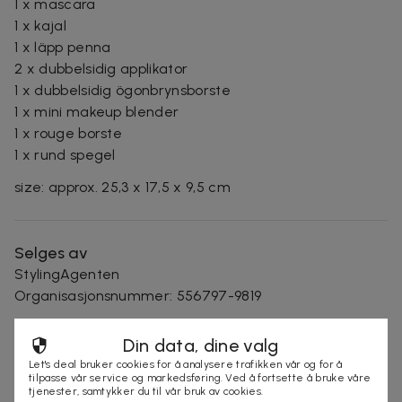
1 x mascara
1 x kajal
1 x läpp penna
2 x dubbelsidig applikator
1 x dubbelsidig ögonbrynsborste
1 x mini makeup blender
1 x rouge borste
1 x rund spegel
size: approx. 25,3 x 17,5 x 9,5 cm
Selges av
StylingAgenten
Organisasjonsnummer
:
556797-9819
Din data, dine valg
KJØP
Let's deal bruker cookies for å analysere trafikken vår og for å
tilpasse vår service og markedsføring. Ved å fortsette å bruke våre
tjenester, samtykker du til vår bruk av cookies.