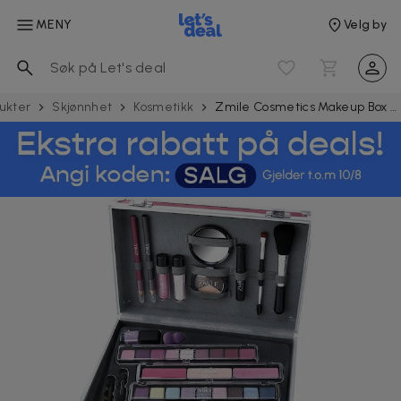
MENY
Velg by
ukter
Skjønnhet
Kosmetikk
Zmile Cosmetics Makeup Box Merry Berry