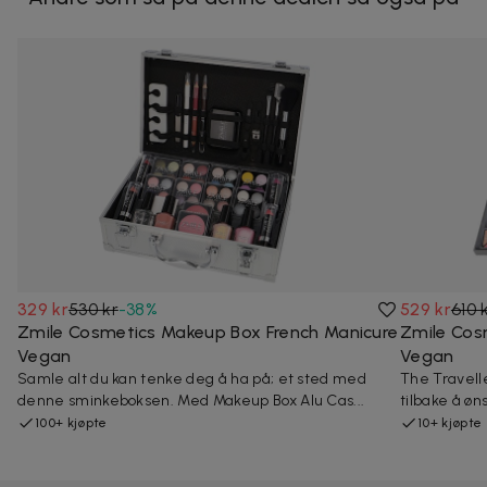
329 kr
530 kr
-
38
%
529 kr
610 
Zmile Cosmetics Makeup Box French Manicure
Zmile Cos
Vegan
Vegan
Samle alt du kan tenke deg å ha på; et sted med
The Travelle
denne sminkeboksen. Med Makeup Box Alu Cas...
tilbake å øn
100+ kjøpte
10+ kjøpte