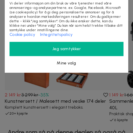
Vi deler informasjon om din bruk av våre tjenester med våre
annonserings- og analysepartnere, ex. Google, Facebook, Microsoft
Andre som så på denne dealen så også på
(se cookiepolicy) for å gi deg personaliserte annonser og for å
analysere hvordan markedsføringen resulterer. Om du godkjenner
dette - klikk "Jeg samtykker". Om du ikke ønsker dette, kan du
klikke nei under "Mine valg". Du kan når som helst trekke tilbake ditt
samtykke under innstillingene dine.
Cookie policy
Integritetspolicy
Jeg samtykker
Mine valg
2 149 kr
3 299 kr
-
35
%
1 149 kr
1 66
Kunstnersett / Malesett med veske 174 deler
Sammenle
Komplett kunstnersett i elegant treboks.
40L
20+ kjøpte
Praktisk sh
6 kjøpte
Andre som så på denne dealen så også på