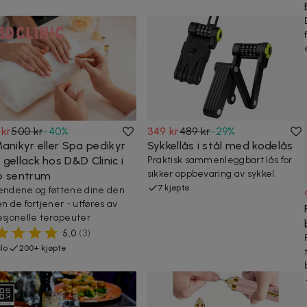
 kr
500 kr
-
40
%
349 kr
489 kr
-
29
%
anikyr eller Spa pedikyr
Sykkellås i stål med kodelås
gellack hos D&D Clinic i
Praktisk sammenleggbart lås for
sikker oppbevaring av sykkel.
o sentrum
7 kjøpte
endene og føttene dine den
en de fortjener - utføres av
esjonelle terapeuter
5,0
(
3
)
lo
200+ kjøpte