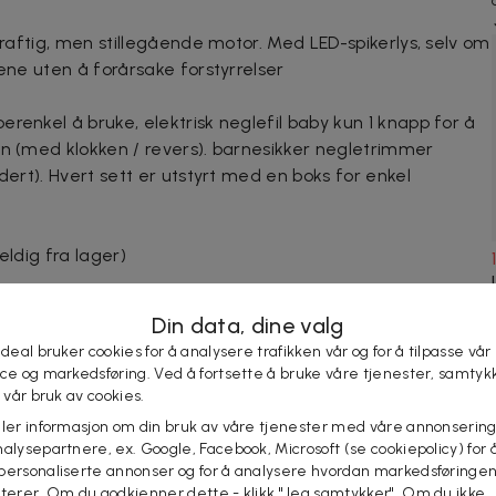
 kraftig, men stillegående motor. Med LED-spikerlys, selv om
lene uten å forårsake forstyrrelser
renkel å bruke, elektrisk neglefil baby kun 1 knapp for å
en (med klokken / revers). barnesikker negletrimmer
dert). Hvert sett er utstyrt med en boks for enkel
eldig fra lager)
Din data, dine valg
 deal bruker cookies for å analysere trafikken vår og for å tilpasse vår
ice og markedsføring. Ved å fortsette å bruke våre tjenester, samtyk
l vår bruk av cookies.
eler informasjon om din bruk av våre tjenester med våre annonsering
alysepartnere, ex. Google, Facebook, Microsoft (se cookiepolicy) for å
personaliserte annonser og for å analysere hvordan markedsføringe
KJØP
lterer. Om du godkjenner dette - klikk "Jeg samtykker". Om du ikke