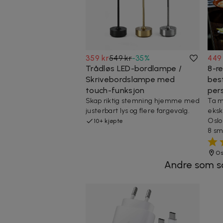
359 kr
549 kr
-
35
%
449
Trådløs LED-bordlampe /
8-r
Skrivebordslampe med
best
touch-funksjon
per
Skap riktig stemning hjemme med
Ta m
justerbart lys og flere fargevalg.
eksk
Oslo
10+ kjøpte
8 sm
Os
Andre som s