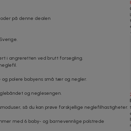
tkoder på denne dealen
 Sverige.
rt i angreretten ved brutt forsegling.
neglefil.
e og polere babyens små tær og negler.
neglebåndet og neglesengen.
smoduser, så du kan prøve forskjellige neglefilhastigheter.
kommer med 6 baby- og barnevennlige polstrede