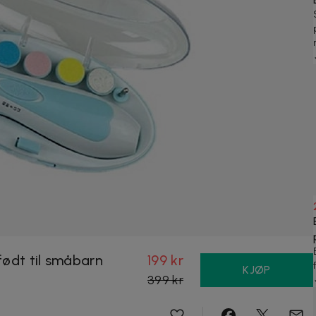
yfødt til småbarn
199 kr
KJØP
399 kr