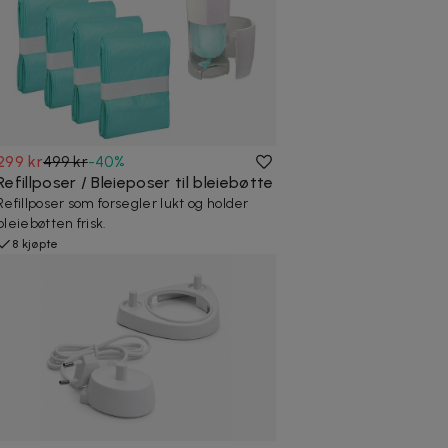
299 kr
499 kr
-
40
%
Refillposer / Bleieposer til bleiebøtte
Refillposer som forsegler lukt og holder
bleiebøtten frisk.
8 kjøpte