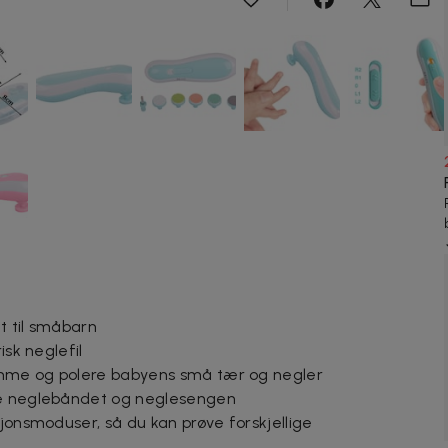
dt til småbarn
isk neglefil
rimme og polere babyens små tær og negler
ke neglebåndet og neglesengen
sjonsmoduser, så du kan prøve forskjellige