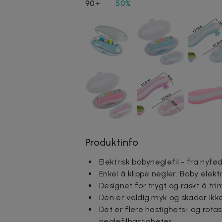
90+
50%
Produktinfo
Elektrisk babyneglefil - fra nyfø
Enkel å klippe negler: Baby elektr
Designet for trygt og raskt å t
Den er veldig myk og skader ik
Det er flere hastighets- og rota
neglefilhastigheter