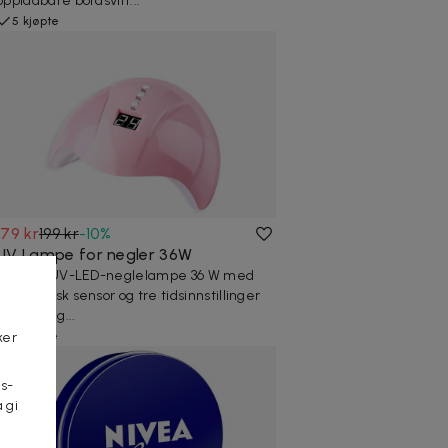
oppladbare bordsvift...
5 kjøpte
179 kr
199 kr
-
10
%
UV Lampe for negler 36W
Effektiv UV-LED-neglelampe 36 W med
automatisk sensor og tre tidsinnstillinger
for vakre g...
7 kjøpte
ker
s-
 gi
n