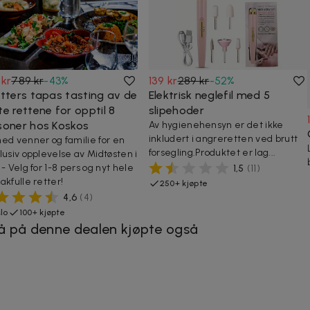
 kr
789 kr
-
43
%
139 kr
289 kr
-
52
%
etters tapas tasting av de
Elektrisk neglefil med 5
e rettene for opptil 8
slipehoder
soner hos Koskos
Av hygienehensyn er det ikke
inkludert i angreretten ved brutt
ed venner og familie for en
forsegling.Produktet er lag...
lusiv opplevelse av Midtøsten i
 - Velg for 1-8 pers og nyt hele
1,5
(
11
)
akfulle retter!
250+ kjøpte
4,6
(
4
)
lo
100+ kjøpte
å på denne dealen kjøpte også