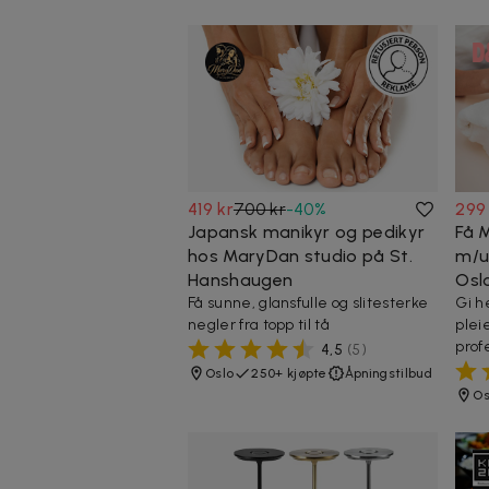
419 kr
700 kr
-
40
%
299
Japansk manikyr og pedikyr
Få M
hos MaryDan studio på St.
m/u 
Hanshaugen
Osl
Få sunne, glansfulle og slitesterke
Gi h
negler fra topp til tå
plei
prof
4,5
(
5
)
Oslo
250+ kjøpte
Åpningstilbud
Os