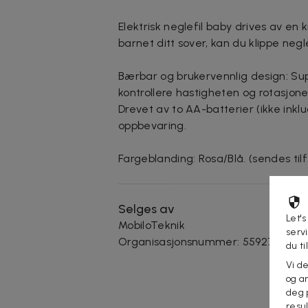
Elektrisk neglefil baby drives av en
barnet ditt sover, kan du klippe neg
Bærbar og brukervennlig design: Supe
kontrollere hastigheten og rotasjon
Drevet av to AA-batterier (ikke inklu
oppbevaring.
Fargeblanding: Rosa/Blå. (sendes tilf
Selges av
Let's
MobiloTeknik
serv
Organisasjonsnummer
:
559274-0129
du ti
Vi d
og an
deg 
resu