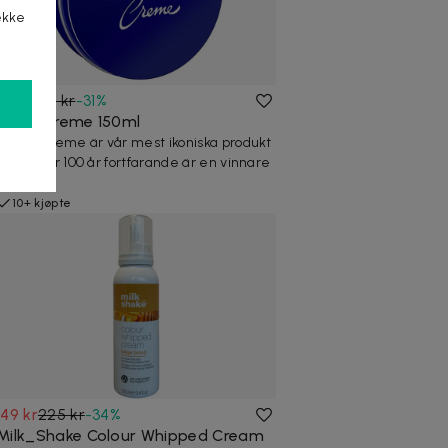
ekke
69 kr
100 kr
-
31
%
Nivea Creme 150ml
NIVEA Creme är vår mest ikoniska produkt
som efter 100 år fortfarande är en vinnare
för må...
10+ kjøpte
149 kr
225 kr
-
34
%
Milk_Shake Colour Whipped Cream