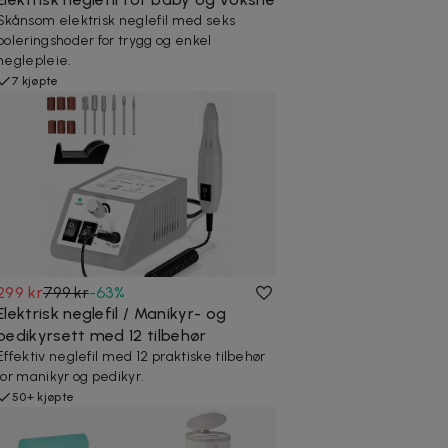
Skånsom elektrisk neglefil med seks
poleringshoder for trygg og enkel
neglepleie.
7 kjøpte
299 kr
799 kr
-
63
%
Elektrisk neglefil / Manikyr- og
pedikyrsett med 12 tilbehør
Effektiv neglefil med 12 praktiske tilbehør
for manikyr og pedikyr.
50+ kjøpte