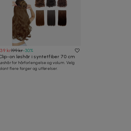
139 kr
199 kr
-
30
%
Clip-on løshår i syntetfiber 70 cm
Løshår for hårforlengelse og volum. Velg
blant flere farger og utførelser.