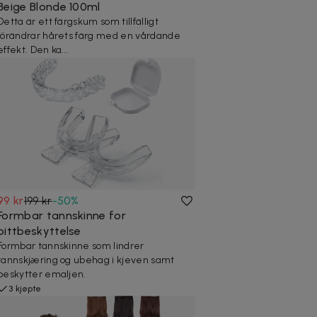
Beige Blonde 100ml
Detta är ett färgskum som tillfälligt
förändrar hårets färg med en vårdande
effekt. Den ka...
99 kr
199 kr
-
50
%
Formbar tannskinne for
bittbeskyttelse
Formbar tannskinne som lindrer
tannskjæring og ubehag i kjeven samt
beskytter emaljen.
3 kjøpte