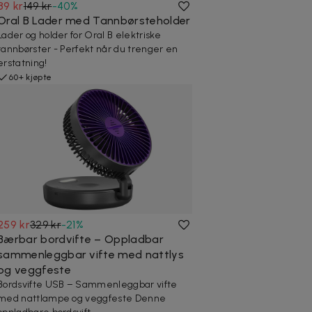
89 kr
149 kr
-
40
%
Oral B Lader med Tannbørsteholder
Lader og holder for Oral B elektriske
tannbørster - Perfekt når du trenger en
erstatning!
60+ kjøpte
259 kr
329 kr
-
21
%
Bærbar bordvifte – Oppladbar
sammenleggbar vifte med nattlys
og veggfeste
Bordsvifte USB – Sammenleggbar vifte
med nattlampe og veggfeste Denne