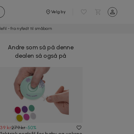
Velg by
fil - fra nyfødt til småbarn
Andre som så på denne
dealen så også på
139 kr
279 kr
-
50
%
Elektrisk neglefil for baby og voksne