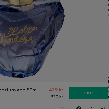
 parfum edp 50ml
479 kr
KJØP
920 kr