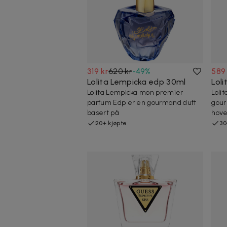
319 kr
620 kr
-
49
%
589
Lolita Lempicka edp 30ml
Lol
Lolita Lempicka mon premier
Loli
parfum Edp er en gourmand duft
gour
basert på
hove
20+ kjøpte
30