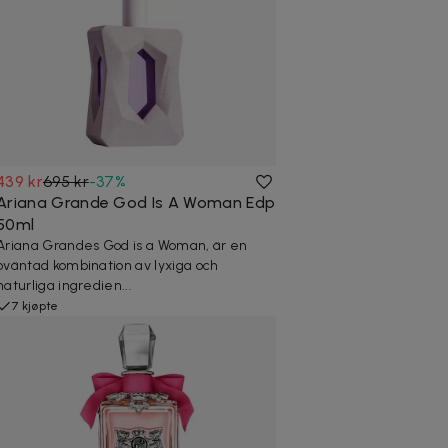
439 kr
695 kr
-
37
%
Ariana Grande God Is A Woman Edp
50ml
Ariana Grandes God is a Woman, är en
oväntad kombination av lyxiga och
naturliga ingredien...
7 kjøpte