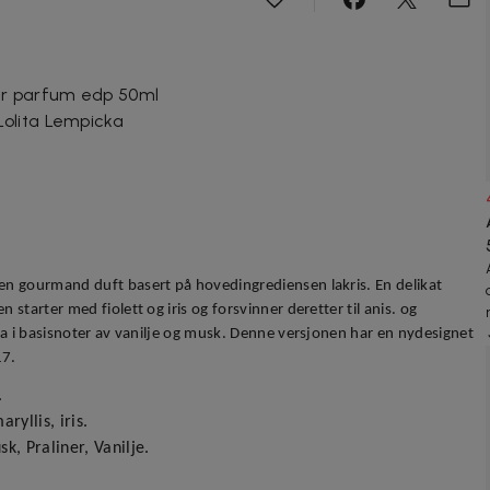
er parfum edp 50ml
olita Lempicka
n gourmand duft basert på hovedingrediensen lakris. En delikat
starter med fiolett og iris og forsvinner deretter til anis. og
ka i basisnoter av vanilje og musk. Denne versjonen har en nydesignet
17.
.
ryllis, iris.
k, Praliner, Vanilje.