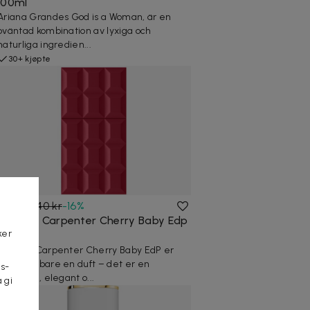
100ml
Ariana Grandes God is a Woman, är en
oväntad kombination av lyxiga och
naturliga ingredien...
30+ kjøpte
369 kr
440 kr
-
16
%
Sabrina Carpenter Cherry Baby Edp
ker
30ml
Sabrina Carpenter Cherry Baby EdP er
mer enn bare en duft – det er en
s-
flørtende, elegant o...
 gi
n