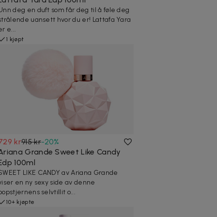
Unn deg en duft som får deg til å føle deg
strålende uansett hvor du er! Lattafa Yara
er e...
1 kjøpt
729 kr
915 kr
-
20
%
Ariana Grande Sweet Like Candy
Edp 100ml
SWEET LIKE CANDY av Ariana Grande
viser en ny sexy side av denne
popstjernens selvtillit o...
10+ kjøpte