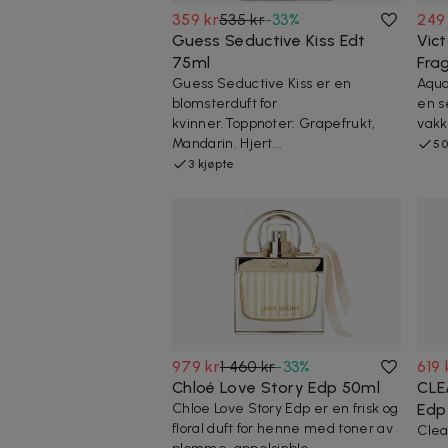
359 kr
535 kr
-
33
%
249
Guess Seductive Kiss Edt
Vict
75ml
Fra
Guess Seductive Kiss er en
Aqua
blomsterduft for
en s
kvinner.Toppnoter: Grapefrukt,
vakk
Mandarin. Hjert...
50
3 kjøpte
979 kr
1 460 kr
-
33
%
619 
Chloé Love Story Edp 50ml
CLE
Chloe Love Story Edp er en frisk og
Edp
floral duft for henne med toner av
Clea