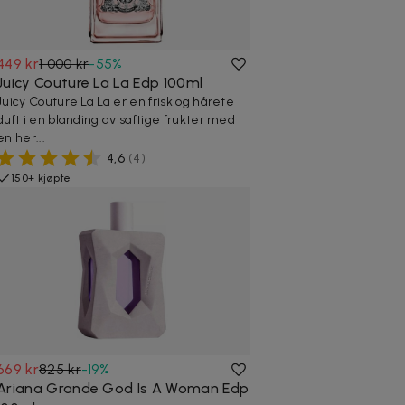
449 kr
1 000 kr
-
55
%
Juicy Couture La La Edp 100ml
Juicy Couture La La er en frisk og hårete
duft i en blanding av saftige frukter med
en her...
4,6
(
4
)
150+ kjøpte
669 kr
825 kr
-
19
%
Ariana Grande God Is A Woman Edp