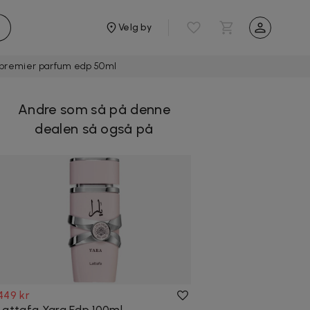
Velg by
 premier parfum edp 50ml
Andre som så på denne
dealen så også på
449 kr
Lattafa Yara Edp 100ml