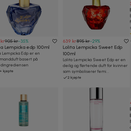
 kr
905 kr
-
35
%
639 kr
895 kr
-
29
%
ita Lempicka edp 100ml
Lolita Lempicka Sweet Edp
ta Lempicka Edp er en
100ml
mandduft basert på
Lolita Lempicka Sweet Edp er en
dingrediensen
deilig og flørtende duft for kvinner
+ kjøpte
som symboliserer femi...
2 kjøpte