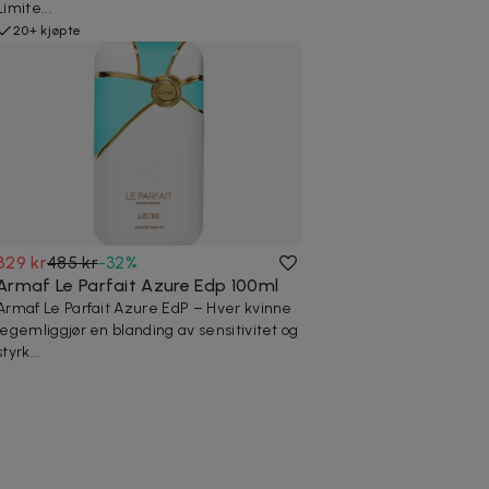
Limite...
20+ kjøpte
329 kr
485 kr
-
32
%
Armaf Le Parfait Azure Edp 100ml
Armaf Le Parfait Azure EdP – Hver kvinne
legemliggjør en blanding av sensitivitet og
styrk...