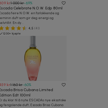
309 kr
1 000 kr
-
69
%
Escada Celebrate N.O.W. Edp 80ml
Escada feire N.O.W. en forlokkende og
feminin duft som gir deg energi og
selvtillit. En dy...
4,5
(
41
)
1200+ kjøpte
459 kr
1 160 kr
-
60
%
Escada Brisa Cubana Limited
Edition Edt 100ml
Er du klar til å nyte ESCADAs nye eksotiske
og fengslende duft, Escada Brisa Cubana