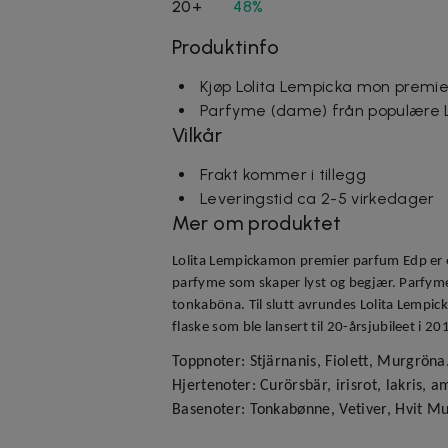
20+
48%
Produktinfo
Kjøp Lolita Lempicka mon premi
Parfyme (dame) från populære L
Vilkår
Frakt kommer i tillegg
Leveringstid ca 2-5 virkedager
Mer om produktet
Lolita Lempickamon premier parfum Edp er e
parfyme som skaper lyst og begjær. Parfymen 
tonkaböna. Til slutt avrundes Lolita Lempic
flaske som ble lansert til 20-årsjubileet i 20
Toppnoter: Stjärnanis, Fiolett, Murgröna
Hjertenoter: Curörsbär, irisrot, lakris, ama
Basenoter: Tonkabønne, Vetiver, Hvit Mus