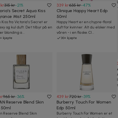
 kr
315 kr
-
21
%
339 kr
635 kr
-
47
%
oria's Secret Aqua Kiss
Clinique Happy Heart Edp
grance Mist 250ml
50ml
 Kiss fra Victoria's Secret er
Happy Heart er en chypre-floral
exy og kul duft. Det tilbyr på en
duft for kvinner. Alt du elsker med
er blanding a...
våren - i en flaske.Cl...
+ kjøpte
30+ kjøpte
kr
965 kr
-
36
%
439 kr
720 kr
-
39
%
AN Reserve Blend Skin
Burberry Touch For Women
 50ml
Edp 50ml
n Reserve Blend Skin
Burberry Touch For Women er et