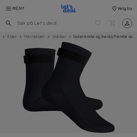
MENY
Velg by
r
Klær
Herreklær
Sokker
Isolerende og beskyttende sokker strandbad svømmesokker 3mm