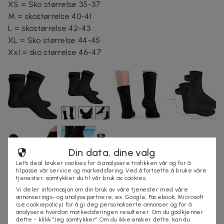
XS = Sko størrelse 35-37
M = skostørrelse 40-41
L = skostørrelse 42-43
XL = Sko størrelse 44-45
Xxl = sko størrelse 46-47
Din data, dine valg
Let's deal bruker cookies for å analysere trafikken vår og for å
tilpasse vår service og markedsføring. Ved å fortsette å bruke våre
tjenester, samtykker du til vår bruk av cookies.
Vi deler informasjon om din bruk av våre tjenester med våre
annonserings- og analysepartnere, ex. Google, Facebook, Microsoft
Isolerende og beskyttende sokker strandbad
179 kr
(se cookiepolicy) for å gi deg personaliserte annonser og for å
analysere hvordan markedsføringen resulterer. Om du godkjenner
svømmesokker 3mm
349 kr
dette - klikk "Jeg samtykker". Om du ikke ønsker dette, kan du