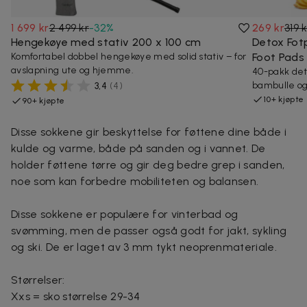
1 699 kr
2 499 kr
-
32
%
269 kr
319 
Hengekøye med stativ 200 x 100 cm
Detox Fot
Komfortabel dobbel hengekøye med solid stativ – for
Foot Pads
avslapning ute og hjemme.
40-pakk det
bambulle og 
3,4
(
4
)
10+ kjøpte
90+ kjøpte
Disse sokkene gir beskyttelse for føttene dine både i
kulde og varme, både på sanden og i vannet. De
holder føttene tørre og gir deg bedre grep i sanden,
noe som kan forbedre mobiliteten og balansen.
Disse sokkene er populære for vinterbad og
svømming, men de passer også godt for jakt, sykling
og ski. De er laget av 3 mm tykt neoprenmateriale.
Størrelser:
Xxs = sko størrelse 29-34