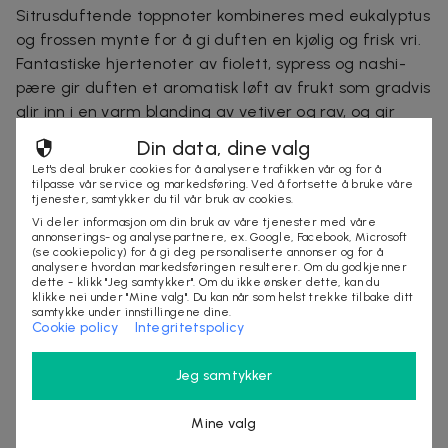
Sitrusduftende toppnoter kombineres med eukalyptus
og frossen mynte for å gi duften en kjølig og frisk vri.
Fantastiske hjertenoter av fiolett, sypress og nashi-
pære gir duften et aromatisk løft av frukt som gradvis
glir inn i en varm blanding av vetiver og rav, og gir
duften en dyp og maskulin finish.
Din data, dine valg
Let's deal bruker cookies for å analysere trafikken vår og for å
HUGO Reflective Edition Eau de Toilette for But
tilpasse vår service og markedsføring. Ved å fortsette å bruke våre
tjenester, samtykker du til vår bruk av cookies.
presentert i en skinnende blank korklignende flaske
Vi deler informasjon om din bruk av våre tjenester med våre
med en stor sølvlogo og en matchende sølvhette
annonserings- og analysepartnere, ex. Google, Facebook, Microsoft
(se cookiepolicy) for å gi deg personaliserte annonser og for å
med tekstilstropp. Oppdag alle HUGO-dufter: MAN og
analysere hvordan markedsføringen resulterer. Om du godkjenner
BARE ANNERLEDES.
dette - klikk "Jeg samtykker". Om du ikke ønsker dette, kan du
klikke nei under "Mine valg". Du kan når som helst trekke tilbake ditt
samtykke under innstillingene dine.
Cookie policy
Integritetspolicy
Jeg samtykker
Mine valg