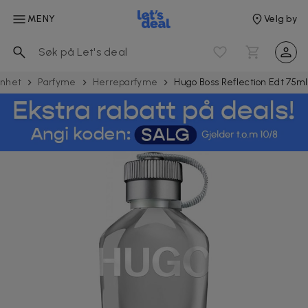
MENY
Velg by
nnhet
Parfyme
Herreparfyme
Hugo Boss Reflection Edt 75ml