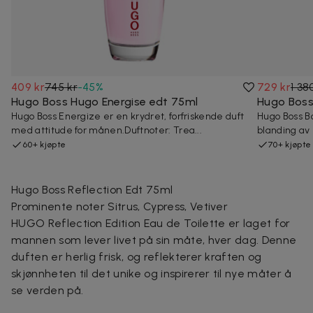
409 kr
745 kr
-
45
%
729 kr
1 38
Hugo Boss Hugo Energise edt 75ml
Hugo Boss
Hugo Boss Energize er en krydret, forfriskende duft
Hugo Boss Bo
med attitude for månen.Duftnoter: Trea...
blanding av 
60+ kjøpte
70+ kjøpte
Hugo Boss Reflection Edt 75ml
Prominente noter Sitrus, Cypress, Vetiver
HUGO Reflection Edition Eau de Toilette er laget for
mannen som lever livet på sin måte, hver dag. Denne
duften er herlig frisk, og reflekterer kraften og
skjønnheten til det unike og inspirerer til nye måter å
se verden på.