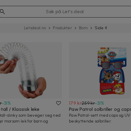
Letsdeal.no
Produkter
Barn
Side 4
r
-
31
%
179 kr
259 kr
-
31
%
tall / Klassisk leke
Paw Patrol solbriller og cap
tall-slinky som beveger seg ned
Paw Patrol-sett med caps og UV
gir morsom lek for barn og
beskyttende solbriller.