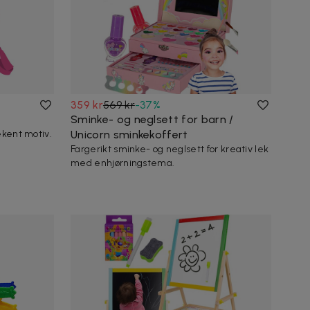
359 kr
569 kr
-
37
%
Sminke- og neglsett for barn /
ekent motiv.
Unicorn sminkekoffert
Fargerikt sminke- og neglsett for kreativ lek
med enhjørningstema.