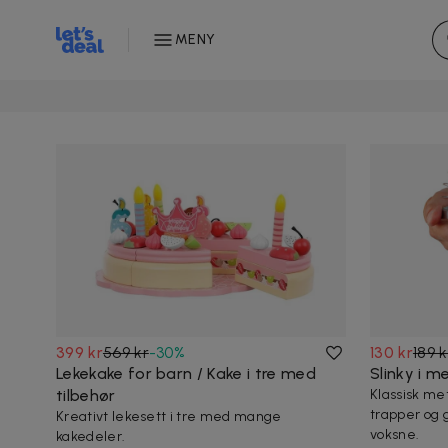
MENY
399 kr
569 kr
-
30
%
130 kr
189 k
Lekekake for barn / Kake i tre med
Slinky i me
tilbehør
Klassisk me
trapper og 
Kreativt lekesett i tre med mange
voksne.
kakedeler.