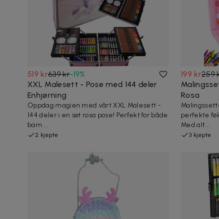
519 kr
639 kr
-
19
%
199 kr
259 
XXL Malesett - Pose med 144 deler
Malingsse
Enhjørning
Rosa
Oppdag magien med vårt XXL Malesett -
Malingssett
144 deler i en søt rosa pose! Perfekt for både
perfekte fø
barn ...
Med alt...
2 kjøpte
3 kjøpte