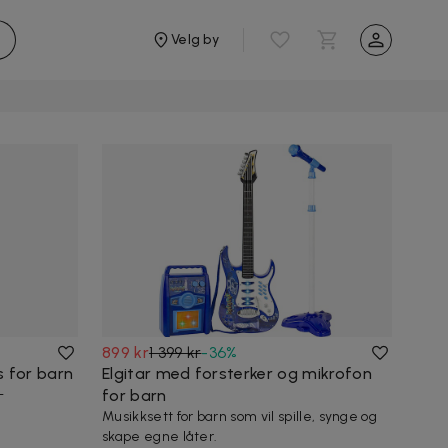
Velg by
899 kr
1 399 kr
-
36
%
s for barn
Elgitar med forsterker og mikrofon
-
for barn
Musikksett for barn som vil spille, synge og
skape egne låter.