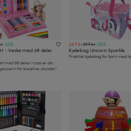
kr
-
23
%
259 kr
399 kr
-
35
%
tt - Veske med 68 deler
Kjølebag Unicorn Sparkle
Praktisk kjølebag for barn med l
et med 68 deler i rosa er din
lgesvenn for kreative stunder!