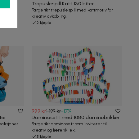
kensett
Trepuslespill Katt 130 biter
Fargerikt trepuslespill med kattmotiv for
kreativ avkobling.
per og
2 kjøpte
999 kr
1 199 kr
-
17
%
ter
Dominosett med 1080 dominobrikker
reaksjoner.
Fargerikt dominosett som inviterer til
kreativ og lærerik lek.
5 kjøpte