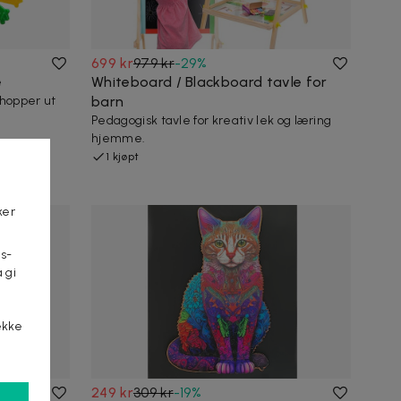
699 kr
979 kr
-
29
%
e
Whiteboard / Blackboard tavle for
 hopper ut
barn
Pedagogisk tavle for kreativ lek og læring
hjemme.
1 kjøpt
ker
s-
 gi
n
ekke
249 kr
309 kr
-
19
%