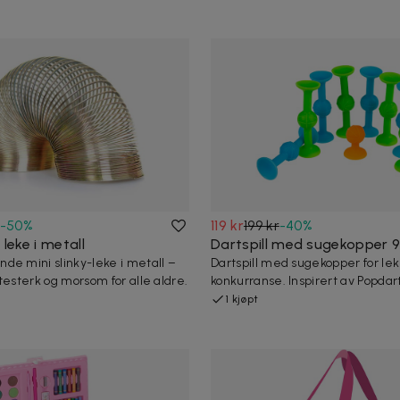
-
50
%
119 kr
199 kr
-
40
%
 leke i metall
Dartspill med sugekopper 9
de mini slinky-leke i metall –
Dartspill med sugekopper for lek
testerk og morsom for alle aldre.
konkurranse. Inspirert av Popdart
1 kjøpt