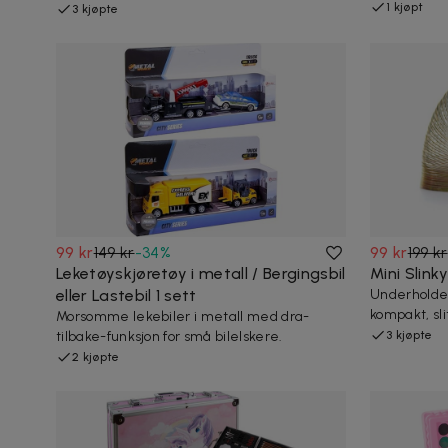
1 kjøpt
3 kjøpte
99 kr
149 kr
-
34
%
99 kr
199 kr
Leketøyskjøretøy i metall / Bergingsbil
Mini Slinky
eller Lastebil 1 sett
Underholden
kompakt, sli
Morsomme lekebiler i metall med dra-
tilbake-funksjon for små bilelskere.
3 kjøpte
2 kjøpte