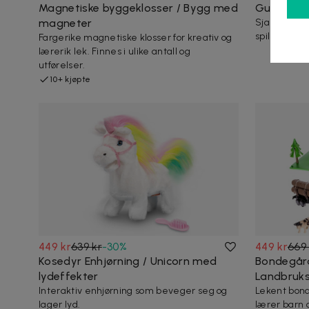
Magnetiske byggeklosser / Bygg med
Gubben i e
magneter
Sjarmerende
spiller musi
Fargerike magnetiske klosser for kreativ og
lærerik lek. Finnes i ulike antall og
utførelser.
10+ kjøpte
449 kr
639 kr
-
30
%
449 kr
669 
Kosedyr Enhjørning / Unicorn med
Bondegård
lydeffekter
Landbruks
Interaktiv enhjørning som beveger seg og
Lekent bon
lager lyd.
lærer barn 