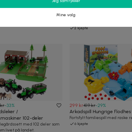
Jeg samtykker
sken / Jack in the Box
Kjøkkenleker 13-deler / Kjøk
 klassisk titt-te-i-leketøy som
for barn
Mine valg
kk.
Klassisk kjøkkensett med redska
ryggsekk for barn.
2 kjøpte
kr
-
33
%
299 kr
419 kr
-
29
%
sleker /
Arkadspill Hungrige flodhes
maskiner 102-deler
Fartsfylt familiespill med raske 
degårdssett med 102 deler som
6 kjøpte
om livet på landet.