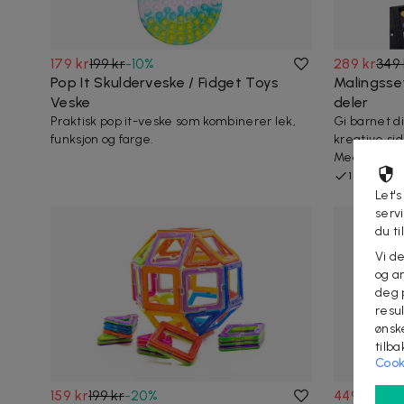
179 kr
199 kr
-
10
%
289 kr
349 
Pop It Skulderveske / Fidget Toys
Malingsset
Veske
deler
Praktisk pop it-veske som kombinerer lek,
Gi barnet di
funksjon og farge.
kreative si
Med...
1 kjøpt
Let's
serv
du ti
Vi d
og an
deg 
resu
ønsk
tilb
Cook
159 kr
199 kr
-
20
%
449 kr
639 