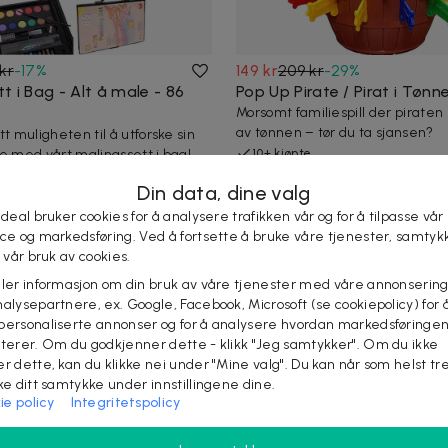
kr
-
17
%
149 kr
209 kr
-
29
%
t i Bag - Alt å male - 86
Pop Up Pirate / Pirat i Tønn
Morsomt familiespill der piraten
av tønnen – tør du ta sjansen?
tt muligheten til å utforske sin
de med vårt malingssett i bag!
10+ kjøpte
Din data, dine valg
 deal bruker cookies for å analysere trafikken vår og for å tilpasse vår
ice og markedsføring. Ved å fortsette å bruke våre tjenester, samtyk
l vår bruk av cookies.
eler informasjon om din bruk av våre tjenester med våre annonsering
alysepartnere, ex. Google, Facebook, Microsoft (se cookiepolicy) for å
personaliserte annonser og for å analysere hvordan markedsføringe
lterer. Om du godkjenner dette - klikk "Jeg samtykker". Om du ikke
er dette, kan du klikke nei under "Mine valg". Du kan når som helst tr
ake ditt samtykke under innstillingene dine.
ie policy
Integritetspolicy
kr
-
30
%
249 kr
309 kr
-
19
%