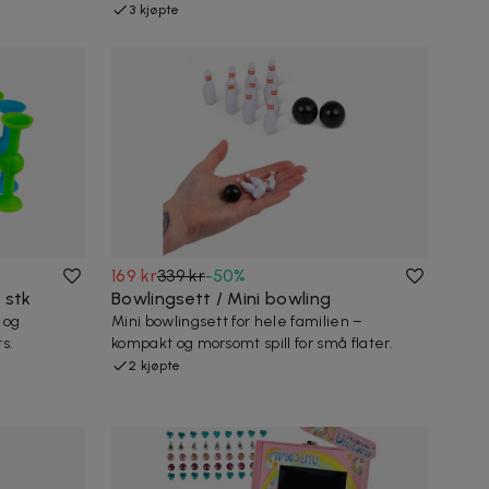
3 kjøpte
169 kr
339 kr
-
50
%
 stk
Bowlingsett / Mini bowling
 og
Mini bowlingsett for hele familien –
s.
kompakt og morsomt spill for små flater.
2 kjøpte