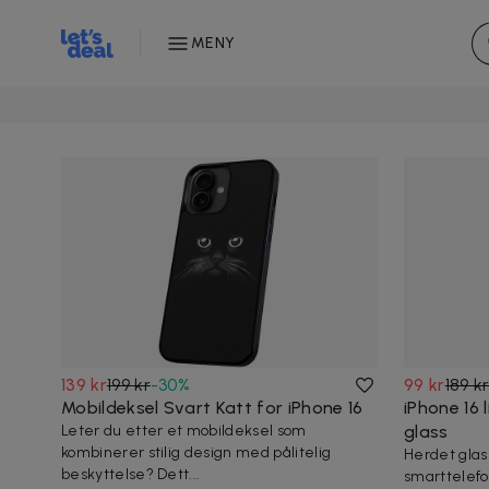
MENY
139 kr
199 kr
-
30
%
99 kr
189 k
Mobildeksel Svart Katt for iPhone 16
iPhone 16 
Leter du etter et mobildeksel som
glass
kombinerer stilig design med pålitelig
Herdet glass
beskyttelse? Dett...
smarttelefo