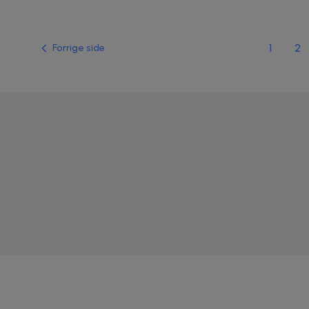
1
2
Forrige side