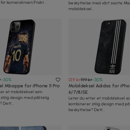
for kameralinsen.Prakt...
beskyttelse med vårt svarte Ma
mobildeksel...
r
-
30
%
139 kr
199 kr
-
30
%
el Mbappe for iPhone 11 Pro
Mobildeksel Adidas for iPh
ter et mobildeksel som
6/7/8/SE
stilig design med pålitelig
Leter du etter et mobildeksel s
 Dett...
kombinerer stilig design med pål
beskyttelse? Dett...