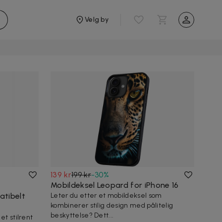
Velg by
139 kr
199 kr
-
30
%
Mobildeksel Leopard for iPhone 16
atibelt
Leter du etter et mobildeksel som
kombinerer stilig design med pålitelig
beskyttelse? Dett...
et stilrent