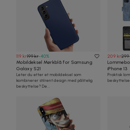
119 kr
199 kr
-
40
%
209 kr
299 
Mobildeksel Mørkblå for Samsung
Lommebok
Galaxy S21
iPhone 13
Leter du etter et mobildeksel som
Praktisk l
kombinerer stilrent design med pålitelig
beskyttelse
beskyttelse? De...