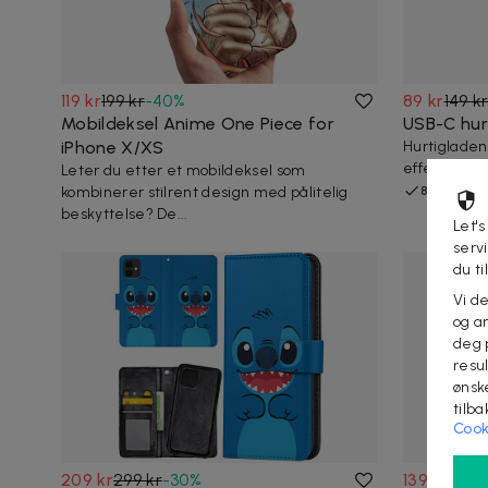
119 kr
199 kr
-
40
%
89 kr
149 k
Mobildeksel Anime One Piece for
USB-C hur
iPhone X/XS
Hurtigladen
effektiv la
Leter du etter et mobildeksel som
kombinerer stilrent design med pålitelig
8 kjøpte
beskyttelse? De...
Let's
serv
du ti
Vi d
og an
deg 
resu
ønsk
tilb
Cook
209 kr
299 kr
-
30
%
139 kr
199 k