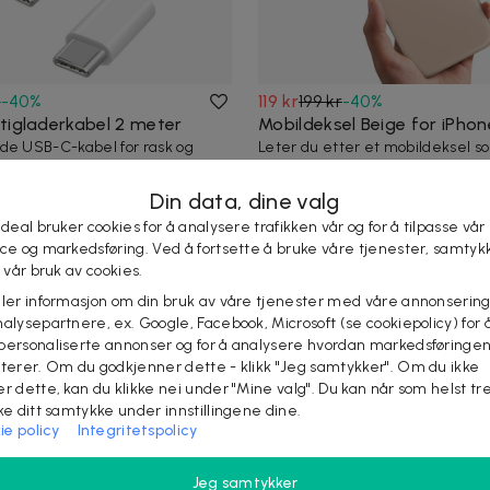
r
-
40
%
119 kr
199 kr
-
40
%
tigladerkabel 2 meter
Mobildeksel Beige for iPhone
de USB-C-kabel for rask og
Leter du etter et mobildeksel s
ding av enhetene dine.
kombinerer stilrent design med p
beskyttelse? De...
Din data, dine valg
 deal bruker cookies for å analysere trafikken vår og for å tilpasse vår
ice og markedsføring. Ved å fortsette å bruke våre tjenester, samtyk
l vår bruk av cookies.
eler informasjon om din bruk av våre tjenester med våre annonsering
alysepartnere, ex. Google, Facebook, Microsoft (se cookiepolicy) for å
personaliserte annonser og for å analysere hvordan markedsføringe
lterer. Om du godkjenner dette - klikk "Jeg samtykker". Om du ikke
er dette, kan du klikke nei under "Mine valg". Du kan når som helst tr
ake ditt samtykke under innstillingene dine.
ie policy
Integritetspolicy
r
-
30
%
209 kr
299 kr
-
30
%
Jeg samtykker