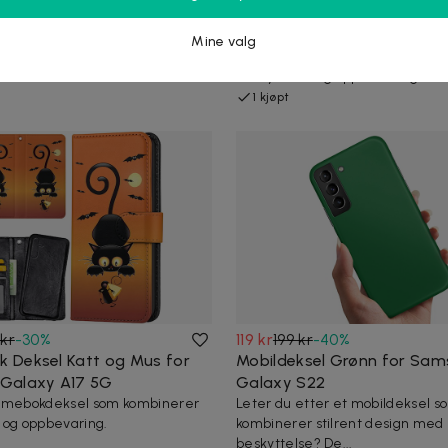
l Svart for iPhone 11 Pro
Lommebok Deksel Svart Ka
ter et mobildeksel som
Samsung Galaxy A17 5G
Mine valg
stilig design med pålitelig
Praktisk lommebokdeksel som k
 Dett...
beskyttelse og oppbevaring.
1 kjøpt
kr
-
30
%
119 kr
199 kr
-
40
%
Deksel Katt og Mus for
Mobildeksel Grønn for Sa
Galaxy A17 5G
Galaxy S22
ommebokdeksel som kombinerer
Leter du etter et mobildeksel s
 og oppbevaring.
kombinerer stilrent design med p
beskyttelse? De...