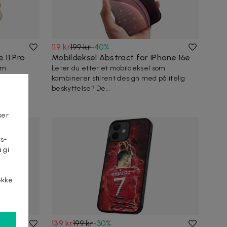
119 kr
199 kr
-
40
%
 11 Pro
Mobildeksel Abstract for iPhone 16e
om
Leter du etter et mobildeksel som
ålitelig
kombinerer stilrent design med pålitelig
beskyttelse? De...
ker
s-
 gi
n
ekke
139 kr
199 kr
-
30
%