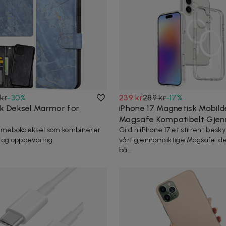
kr
-
30
%
239 kr
289 kr
-
17
%
 Deksel Marmor for
iPhone 17 Magnetisk Mobild
Magsafe Kompatibelt Gjen
ommebokdeksel som kombinerer
Gi din iPhone 17 et stilrent bes
 og oppbevaring.
vårt gjennomsiktige Magsafe-de
bå...