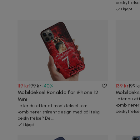
beskyttelse 
1 kjøpt
119 kr
199 kr
-
40
%
139 kr
199 k
Mobildeksel Ronaldo for iPhone 12
Mobildeks
Mini
Leter du et
kombinerer 
Leter du etter et mobildeksel som
beskyttelse?
kombinerer stilrent design med pålitelig
beskyttelse? De...
1 kjøpt