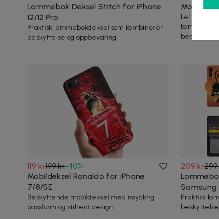
Lommebok Deksel Stitch for iPhone
Mobildekse
12/12 Pro
Leter du et
kombinerer 
Praktisk lommebokdeksel som kombinerer
beskyttelse?
beskyttelse og oppbevaring.
119 kr
199 kr
-
40
%
209 kr
299 
Mobildeksel Ronaldo for iPhone
Lommebok 
7/8/SE
Samsung 
Beskyttende mobildeksel med nøyaktig
Praktisk l
passform og stilrent design.
beskyttelse