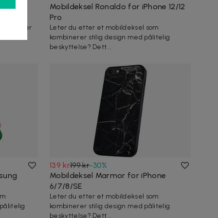
tt for
Mobildeksel Ronaldo for iPhone 12/12
Pro
ombinerer
Leter du etter et mobildeksel som
kombinerer stilig design med pålitelig
beskyttelse? Dett...
139 kr
199 kr
-
30
%
msung
Mobildeksel Marmor for iPhone
6/7/8/SE
om
Leter du etter et mobildeksel som
ålitelig
kombinerer stilig design med pålitelig
beskyttelse? Dett...