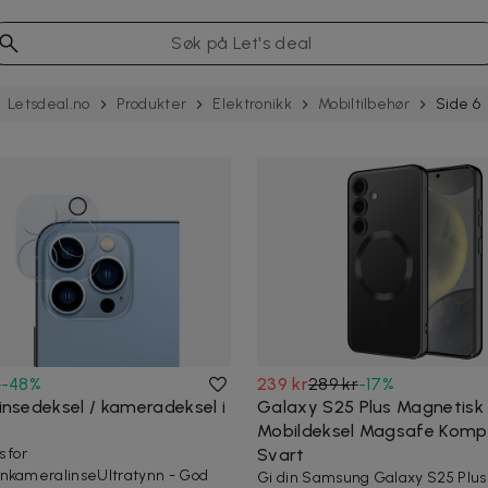
Letsdeal.no
Produkter
Elektronikk
Mobiltilbehør
Side 6
r
-
48
%
239 kr
289 kr
-
17
%
linsedeksel / kameradeksel i
Galaxy S25 Plus Magnetisk
Mobildeksel Magsafe Komp
 for
Svart
nkameralinseUltratynn - God
Gi din Samsung Galaxy S25 Plus 