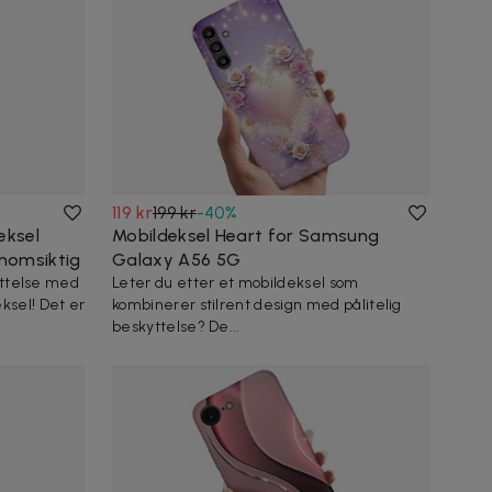
119 kr
199 kr
-
40
%
eksel
Mobildeksel Heart for Samsung
nomsiktig
Galaxy A56 5G
kyttelse med
Leter du etter et mobildeksel som
ksel! Det er
kombinerer stilrent design med pålitelig
beskyttelse? De...