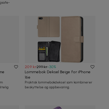
gsafe-
209 kr
299 kr
-
30
%
one
Lommebok Deksel Beige for iPhone
16e
om
Praktisk lommebokdeksel som kombinerer
itelig
beskyttelse og oppbevaring.