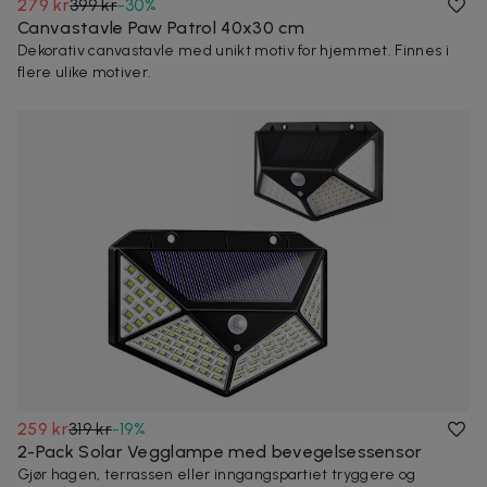
279 kr
399 kr
-
30
%
Canvastavle Paw Patrol 40x30 cm
Dekorativ canvastavle med unikt motiv for hjemmet. Finnes i
flere ulike motiver.
259 kr
319 kr
-
19
%
2-Pack Solar Vegglampe med bevegelsessensor
Gjør hagen, terrassen eller inngangspartiet tryggere og