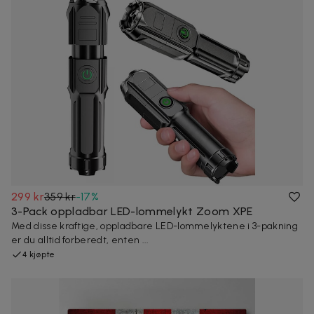
299 kr
359 kr
-
17
%
3-Pack oppladbar LED-lommelykt Zoom XPE
Med disse kraftige, oppladbare LED-lommelyktene i 3-pakning
er du alltid forberedt, enten ...
4 kjøpte