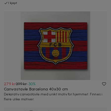
1 kjøpt
279 kr
399 kr
-
30
%
Canvastavle Barcelona 40x30 cm
Dekorativ canvastavle med unikt motiv for hjemmet. Finnes i
flere ulike motiver.