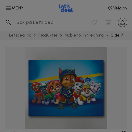
MENY
Velg by
Letsdeal.no
Produkter
Møbler & Innredning
Side 7