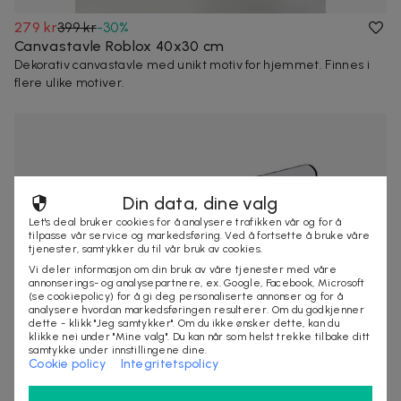
279 kr
399 kr
-
30
%
Canvastavle Roblox 40x30 cm
Dekorativ canvastavle med unikt motiv for hjemmet. Finnes i
flere ulike motiver.
Din data, dine valg
Let's deal bruker cookies for å analysere trafikken vår og for å
tilpasse vår service og markedsføring. Ved å fortsette å bruke våre
tjenester, samtykker du til vår bruk av cookies.
Vi deler informasjon om din bruk av våre tjenester med våre
annonserings- og analysepartnere, ex. Google, Facebook, Microsoft
(se cookiepolicy) for å gi deg personaliserte annonser og for å
analysere hvordan markedsføringen resulterer. Om du godkjenner
dette - klikk "Jeg samtykker". Om du ikke ønsker dette, kan du
klikke nei under "Mine valg". Du kan når som helst trekke tilbake ditt
samtykke under innstillingene dine.
Cookie policy
Integritetspolicy
109 kr
219 kr
-
50
%
Selvheftende kroker 10-pak