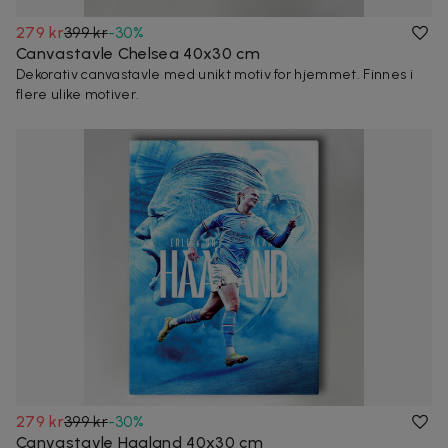
279 kr
399 kr
-
30
%
Canvastavle Chelsea 40x30 cm
Dekorativ canvastavle med unikt motiv for hjemmet. Finnes i
flere ulike motiver.
279 kr
399 kr
-
30
%
Canvastavle Haaland 40x30 cm