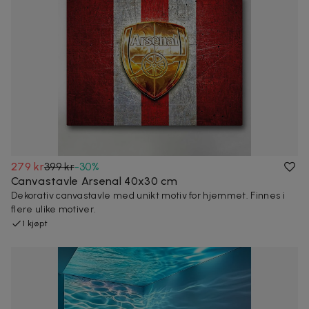
279 kr
399 kr
-
30
%
Canvastavle Arsenal 40x30 cm
Dekorativ canvastavle med unikt motiv for hjemmet. Finnes i
flere ulike motiver.
1 kjøpt