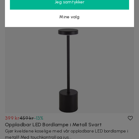
Jeg samtykker
Selvheftende kroker for enkel oppheng uten boring – perfekt
for orden i hjemmet.
Mine valg
5 kjøpte
399 kr
459 kr
-
13
%
Oppladbar LED Bordlampe i Metall Svart
Gjør kveldene koselige med vår oppladbare LED bordlampe i
metall! Med touchkontroll og jus...