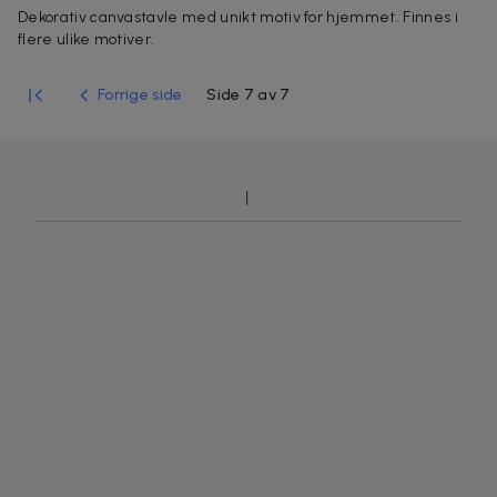
Dekorativ canvastavle med unikt motiv for hjemmet. Finnes i
flere ulike motiver.
Forrige side
Side 7 av 7