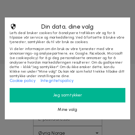
Din data, dine valg
Let's deal bruker cookies for å analysere trafikken vår og for å
tilpasse vår service og markedsføring. Ved å fortsette å bruke våre
tjenester, samtykker du til vår bruk av cookies.
Vi deler informasjon om din bruk av våre tjenester med våre
annonserings- og analysepartnere, ex. Google, Facebook, Microsoft
(se cookiepolicy) for å gi deg personaliserte annonser og for å
analysere hvordan markedsføringen resulterer. Om du godkjenner
dette - klikk "Jeg samtykker". Om du ikke ønsker dette, kan du
klikke nei under "Mine valg". Du kan når som helst trekke tilbake ditt
samtykke under innstillingene dine.
Cookie policy
Integritetspolicy
Nyhetsbrevet fylt med fordeler
Jeg samtykker
Få eksklusive rabatter, tjuvstart på store
kampanjer og opptil 10% rabatt på ditt neste kjøp
Mine valg