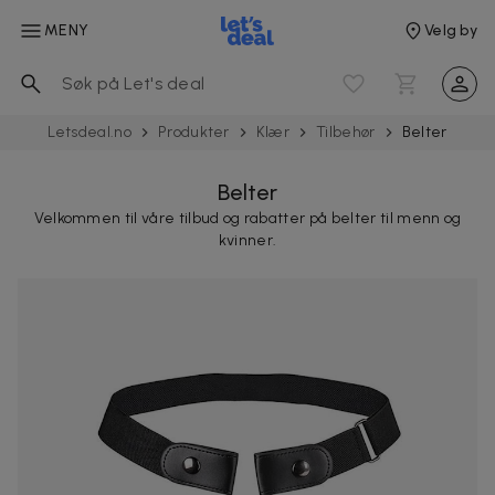
MENY
Velg by
Letsdeal.no
Produkter
Klær
Tilbehør
Belter
Belter
Velkommen til våre tilbud og rabatter på belter til menn og
kvinner.