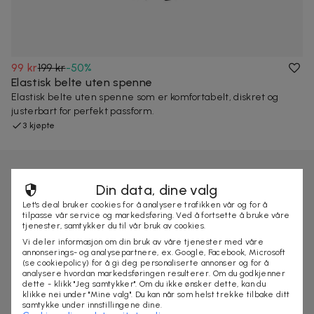
99 kr
199 kr
-
50
%
Elastisk belte uten spenne
Elastisk belte uten spenne som er komfortabelt, diskret og
justerbart for perfekt passform.
3 kjøpte
Din data, dine valg
Let's deal bruker cookies for å analysere trafikken vår og for å
tilpasse vår service og markedsføring. Ved å fortsette å bruke våre
tjenester, samtykker du til vår bruk av cookies.
Vi deler informasjon om din bruk av våre tjenester med våre
annonserings- og analysepartnere, ex. Google, Facebook, Microsoft
(se cookiepolicy) for å gi deg personaliserte annonser og for å
analysere hvordan markedsføringen resulterer. Om du godkjenner
dette - klikk "Jeg samtykker". Om du ikke ønsker dette, kan du
klikke nei under "Mine valg". Du kan når som helst trekke tilbake ditt
samtykke under innstillingene dine.