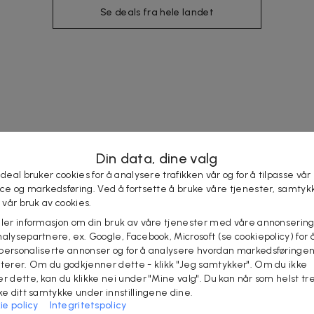
Se deals fra hele landet
Din data, dine valg
 deal bruker cookies for å analysere trafikken vår og for å tilpasse vår
ice og markedsføring. Ved å fortsette å bruke våre tjenester, samtyk
l vår bruk av cookies.
eler informasjon om din bruk av våre tjenester med våre annonsering
alysepartnere, ex. Google, Facebook, Microsoft (se cookiepolicy) for å
personaliserte annonser og for å analysere hvordan markedsføringe
lterer. Om du godkjenner dette - klikk "Jeg samtykker". Om du ikke
er dette, kan du klikke nei under "Mine valg". Du kan når som helst tr
ake ditt samtykke under innstillingene dine.
ie policy
Integritetspolicy