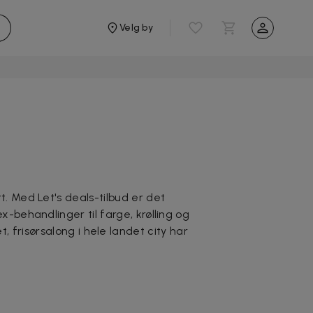
Velg by
rt. Med Let's deals-tilbud er det
x-behandlinger til farge, krølling og
t, frisørsalong i hele landet city har