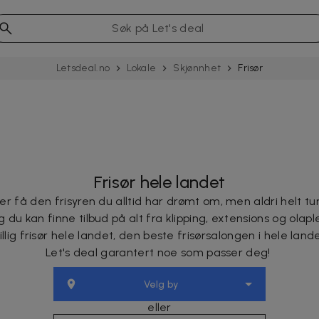
Letsdeal.no
Lokale
Skjønnhet
Frisør
Frisør hele landet
ler få den frisyren du alltid har drømt om, men aldri helt tu
 du kan finne tilbud på alt fra klipping, extensions og olaple
llig frisør hele landet, den beste frisørsalongen i hele lande
Let's deal garantert noe som passer deg!
Velg by
eller