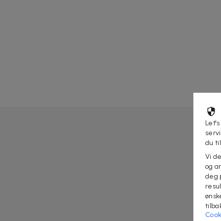
Let's
serv
du ti
Vi d
og an
deg 
resu
ønsk
tilb
Cook