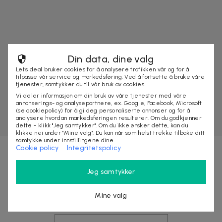
Din data, dine valg
Let's deal bruker cookies for å analysere trafikken vår og for å
tilpasse vår service og markedsføring. Ved å fortsette å bruke våre
tjenester, samtykker du til vår bruk av cookies.
Vi deler informasjon om din bruk av våre tjenester med våre
annonserings- og analysepartnere, ex. Google, Facebook, Microsoft
(se cookiepolicy) for å gi deg personaliserte annonser og for å
analysere hvordan markedsføringen resulterer. Om du godkjenner
dette - klikk "Jeg samtykker". Om du ikke ønsker dette, kan du
klikke nei under "Mine valg". Du kan når som helst trekke tilbake ditt
samtykke under innstillingene dine.
Cookie policy
Integritetspolicy
Nyhetsbrevet fylt med fordeler
Jeg samtykker
Få eksklusive rabatter, tjuvstart på store
Mine valg
kampanjer og opptil 10% rabatt på ditt neste kjøp