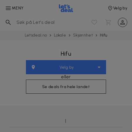
MENY
Velg by
Letsdeal.no
Lokale
Skjønnhet
Hifu
Hifu
Velg by
eller
Se deals fra hele landet